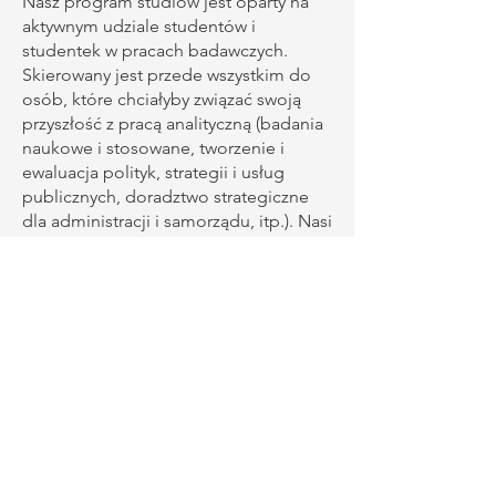
Nasz program studiów jest oparty na
aktywnym udziale studentów i
studentek w pracach badawczych.
Skierowany jest przede wszystkim do
osób, które chciałyby związać swoją
przyszłość z pracą analityczną (badania
naukowe i stosowane, tworzenie i
ewaluacja polityk, strategii i usług
publicznych, doradztwo strategiczne
dla administracji i samorządu, itp.). Nasi
absolwenci i absolwentki są
przygotowani do pracy zarówno w
administracji publicznej, konsultingu
czy organizacjach pozarządowych, jak
również do kontynuowania edukacji na
poziomie doktorskim.
Nowatorskie metody
prowadzenia zajęć
Studia w EUROREG-u nie mogą być
nudne! Dlatego nasz program