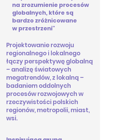
na zrozumienie procesów
globalnych, które są
bardzo zróżnicowane
w przestrzeni"
Projektowanie rozwoju
dr Jakub Rok
regionalnego i lokalnego
adiunkt w EUROREG-u
łączy perspektywę globalną
– analizę światowych
megatrendów, z lokalną –
badaniem oddolnych
procesów rozwojowych w
rzeczywistości polskich
regionów, metropolii, miast,
wsi.
Inspirująca grupa